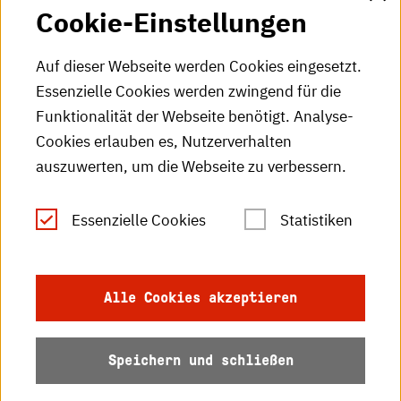
Cookie-Einstellungen
HKA-Videos
HKA-Podcast
Auf dieser Webseite werden Cookies eingesetzt.
Essenzielle Cookies werden zwingend für die
HKA-Publikationen
Funktionalität der Webseite benötigt. Analyse-
RSS-Feed
Cookies erlauben es, Nutzerverhalten
auszuwerten, um die Webseite zu verbessern.
Leichte Sprache
Essenzielle Cookies
Statistiken
Gebärdensprache
Impressum
Alle Cookies akzeptieren
Datenschutz
Speichern und schließen
Barrierefreiheit