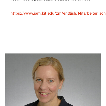
https://www.iam.kit.edu/zm/english/Mitarbeiter_sc