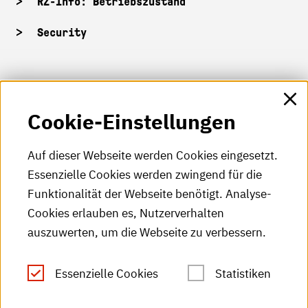
RZ-Info: Betriebszustand
Security
HKA-Shop
Cookie-Einstellungen
HKA-Videos
HKA-Podcast
Auf dieser Webseite werden Cookies eingesetzt.
Essenzielle Cookies werden zwingend für die
HKA-Publikationen
Funktionalität der Webseite benötigt. Analyse-
RSS-Feed
Cookies erlauben es, Nutzerverhalten
auszuwerten, um die Webseite zu verbessern.
Leichte Sprache
Essenzielle Cookies
Statistiken
Gebärdensprache