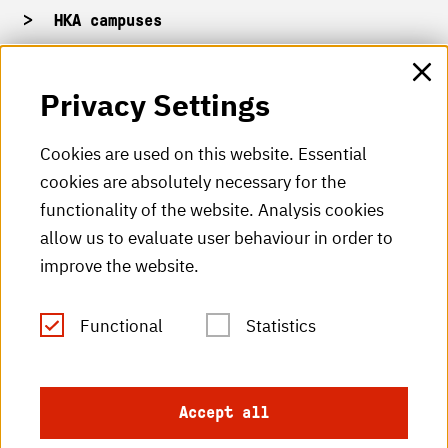
HKA campuses
HKA web for staff
Privacy Settings
HKA Shop
Cookies are used on this website. Essential
cookies are absolutely necessary for the
HKA videos
functionality of the website. Analysis cookies
HKA radio
allow us to evaluate user behaviour in order to
improve the website.
HKA publications
RSS Feed
Functional
Statistics
Imprint
Accept all
Data protection