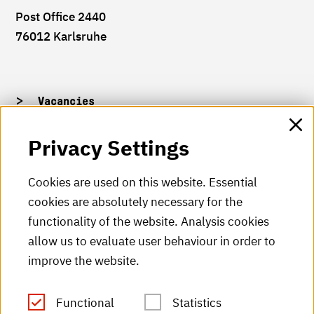
Post Office 2440
76012 Karlsruhe
Vacancies
HKA campuses
Privacy Settings
HKA web for staff
Cookies are used on this website. Essential
cookies are absolutely necessary for the
HKA Shop
functionality of the website. Analysis cookies
allow us to evaluate user behaviour in order to
HKA videos
improve the website.
HKA radio
Functional
Statistics
HKA publications