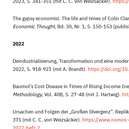
2023, S. 341-351 (mit C. C. von Weizsäcker).
https:
The gypsy economist. The life and times of Colin Cla
Economic Thought,
Bd. 30
,
Nr.
1, S.
150-153 (publis
2022
Deindustrialisierung, Transformation und eine moderne
2022, S. 918-921 (mit A. Brandt).
https://doi.org/
Baumol’s Cost Disease in Times of Rising Income Ineq
Methodology
, Vol. 40B, S. 27-48 (mit J. Hartwig).
ht
Ursachen und Folgen der „Großen Divergenz“. Repli
371 (mit C. C. von Weizsäcker).
https://www.nomos-e
2022-heft-2