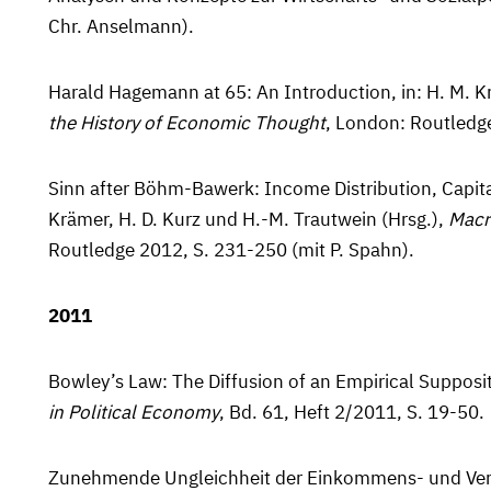
Chr. Anselmann).
Harald Hagemann at 65: An Introduction, in: H. M. Kr
the History of Economic Thought
, London: Routledge
Sinn after Böhm-Bawerk: Income Distribution, Capit
Krämer, H. D. Kurz und H.-M. Trautwein (Hrsg.),
Macro
Routledge 2012, S. 231-250 (mit P. Spahn).
2011
Bowley’s Law: The Diffusion of an Empirical Supposi
in Political Economy
, Bd. 61, Heft 2/2011, S. 19-50.
Zunehmende Ungleichheit der Einkommens- und Verm