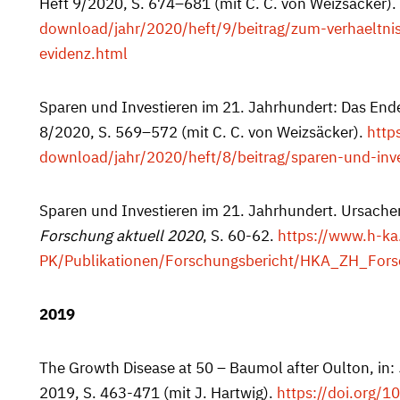
Heft 9/2020, S. 674–681 (mit C. C. von Weizsäcker).
download/jahr/2020/heft/9/beitrag/zum-verhaeltni
evidenz.html
Sparen und Investieren im 21. Jahrhundert: Das Ende 
8/2020, S. 569–572 (mit C. C. von Weizsäcker).
http
download/jahr/2020/heft/8/beitrag/sparen-und-inv
Sparen und Investieren im 21. Jahrhundert. Ursachen
Forschung aktuell 2020
, S. 60-62.
https://www.h-ka
PK/Publikationen/Forschungsbericht/HKA_ZH_Fors
2019
The Growth Disease at 50 – Baumol after Oulton, in:
2019, S. 463-471 (mit J. Hartwig).
https://doi.org/1