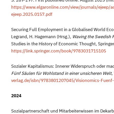
S. 289-297. First published online: August 2025 (mi
https://www.elgaronline.com/view/journals/ejeep/a
ejeep.2025.0157.pdf
Securing Full Employment in a Globalised World Econ
Legrand, H. Hagemann (Hrsg.),
Waving the Swedish F
Studies in the History of Economic Thought, Springer
https://link.springer.com/book/9783031715105
Sozialer Kapitalismus: Innerer Widerspruch oder mach
Fünf Säulen für Wohlstand in einer unsicheren Welt
,
verlag.de/isbn/9783801207045/Visionomics-Fuenf-
2024
Sozialpartnerschaft und Mitarbeiterwissen im Dekar