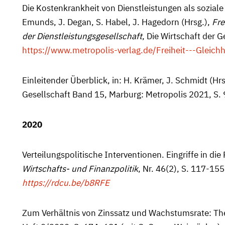
Die Kostenkrankheit von Dienstleistungen als soziale 
Emunds, J. Degan, S. Habel, J. Hagedorn (Hrsg.),
Fre
der Dienst­leistungsgesellschaft
, Die Wirtschaft der 
https://www.metropolis-verlag.de/Freiheit---Gleic
Einleitender Überblick, in: H. Krämer, J. Schmidt
(Hrs
Gesellschaft Band 15, Marburg: Metropolis 2021, S. 
2020
Verteilungspolitische Interventionen. Eingriffe in die
Wirtschafts- und Finanzpolitik
, Nr. 46(2), S. 117-15
https://rdcu.be/b8RFE
Zum Verhältnis von Zinssatz und Wachstumsrate: The