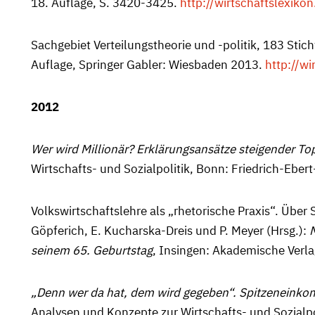
18. Auflage, S. 3420-3425.
http://wirtschaftslexiko
Sachgebiet Verteilungstheorie und -politik, 183 Stich
Auflage, Springer Gabler: Wiesbaden 2013.
http://wi
2012
Wer wird Millionär? Erklärungsansätze steigender To
Wirtschafts- und Sozialpolitik, Bonn: Friedrich-Ebe
Volkswirtschaftslehre als „rhetorische Praxis“. Über 
Göpferich, E. Kucharska-Dreis und P. Meyer (Hrsg.):
M
seinem 65. Geburtstag
, Insingen: Akademische Verla
„Denn wer da hat, dem wird gegeben“. Spitzeneink
Analysen und Konzepte zur Wirtschafts- und Sozialpol