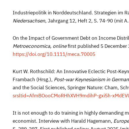
Industriepolitik in Norddeutschland. Strategien im 
Niedersachsen
, Jahrgang 12, Heft 2, S. 74-90 (mit A
On the Impact of Government Debt on Income Distrib
Metroeconomica, online
first published 5 December 
https://doi.org/10.1111/meca.70005
Kurt W. Rothschild: An Innovative Eclectic Post‐Keyn
Frambach
(Hrsg.),
Post-war Keynesianism in German
and the Social Sciences
,
Springer Nature: Cham, Sch
srsltid=AfmBOooCMoRHhXVH9mdihP-gxi5h-xMdEV
It is not enough to do training in highly demandin
economist. Interview with Harald Hagemann,
Europe