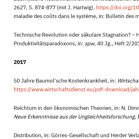
2627, S. 874-877 (mit J. Hartwig).
https://doi.org/
maladie des coûts dans le système, in: Bulletin des 
Technische Revolution oder säkulare Stagnation? – H
Produktivitäts­paradoxons, in:
spw
, 40 Jg., Heft 2/20
2017
50 Jahre Baumol‘sche Kostenkrankheit, in:
Wirtschaf
https://www.wirtschaftsdienst.eu/pdf-download/ja
Reichtum in den ökonomischen Theorien, in: N. Dimm
Neue Erkenntnisse aus der Ungleichheitsforschung
,
Distribution, in: Görres-Gesellschaft und Herder Verl