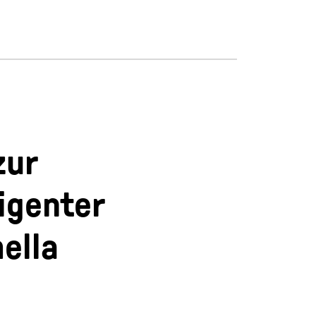
zur
igenter
mella