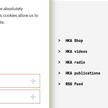
re absolutely
is cookies allow us to
te.
acancies
HKA Shop
KA campuses
HKA videos
KA web for staff
HKA radio
HKA publications
RSS Feed