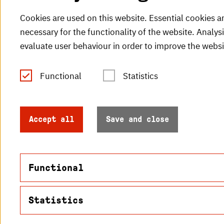
Cookies are used on this website. Essential cookies a
necessary for the functionality of the website. Analys
evaluate user behaviour in order to improve the websi
Functional
Statistics
Tel.: +49 (0)721 925-0
V
Fax: +49 (0)721 925-2000
H
info
@h-ka.de
Accept all
Save and close
H
Post Office 2440
76012 Karlsruhe
Functional
Statistics
Name