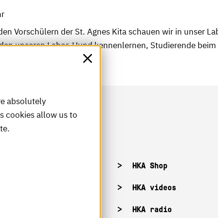
hr
n Vorschülern der St. Agnes Kita schauen wir in unser Lab
rden unseren Labor-Hund kennenlernen, Studierende bei
save
re absolutely
is cookies allow us to
te.
acancies
HKA Shop
KA campuses
HKA videos
KA web for staff
HKA radio