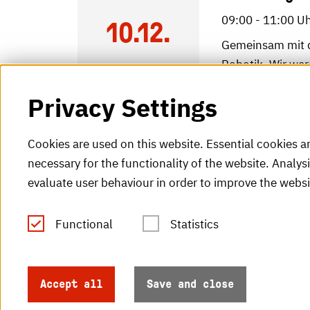
09:00 - 11:00 U
10.12.
Gemeinsam mit de
Robotik. Wir we
details
Privacy Settings
Cookies are used on this website. Essential cookies a
necessary for the functionality of the website. Analys
evaluate user behaviour in order to improve the websi
Functional
Statistics
Tel.: +49 (0)721 925-0
V
Fax: +49 (0)721 925-2000
H
info
@h-ka.de
Accept all
Save and close
H