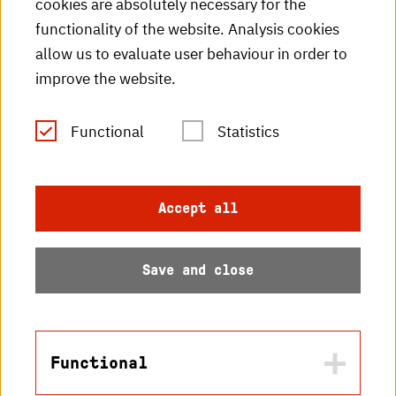
cookies are absolutely necessary for the
HKA videos
functionality of the website. Analysis cookies
HKA radio
allow us to evaluate user behaviour in order to
improve the website.
HKA publications
RSS Feed
Functional
Statistics
Imprint
Accept all
Data protection
Save and close
Accessibility
Sitemap
Functional