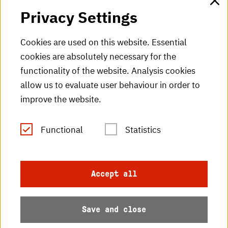
Privacy Settings
HKA Shop
Cookies are used on this website. Essential
cookies are absolutely necessary for the
HKA videos
functionality of the website. Analysis cookies
HKA radio
allow us to evaluate user behaviour in order to
improve the website.
HKA publications
RSS Feed
Functional
Statistics
Imprint
Accept all
Data protection
Save and close
Accessibility