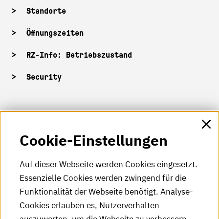
Standorte
Öffnungszeiten
RZ-Info: Betriebszustand
Security
HKA-Shop
Cookie-Einstellungen
HKA-Videos
HKA-Podcast
Auf dieser Webseite werden Cookies eingesetzt.
Essenzielle Cookies werden zwingend für die
HKA-Publikationen
Funktionalität der Webseite benötigt. Analyse-
RSS-Feed
Cookies erlauben es, Nutzerverhalten