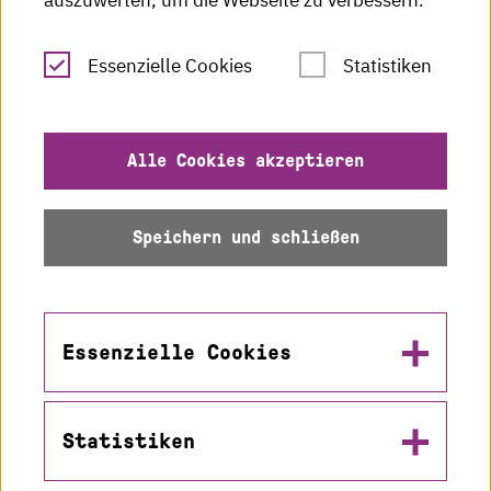
auszuwerten, um die Webseite zu verbessern.
Leichte Sprache
Essenzielle Cookies
Statistiken
Gebärdensprache
Impressum
Alle Cookies akzeptieren
Datenschutz
Speichern und schließen
Barrierefreiheit
Sitemap
Essenzielle Cookies
Statistiken
Name
© 2026 Hochschule
in2cookiemodal-selection