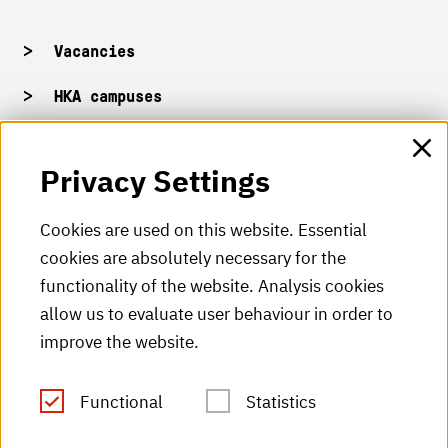
Vacancies
HKA campuses
HKA web for staff
Privacy Settings
HKA Shop
Cookies are used on this website. Essential
cookies are absolutely necessary for the
HKA videos
functionality of the website. Analysis cookies
HKA radio
allow us to evaluate user behaviour in order to
improve the website.
HKA publications
RSS Feed
Functional
Statistics