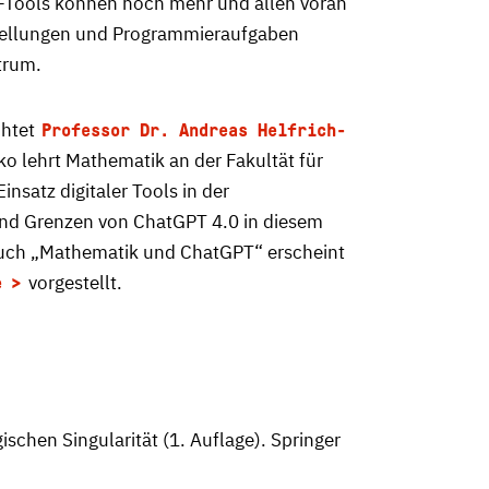
I-Tools können noch mehr und allen voran
tellungen und Programmieraufgaben
trum.
chtet
Professor Dr. Andreas Helfrich-
 lehrt Mathematik an der Fakultät für
atz digitaler Tools in der
und Grenzen von ChatGPT 4.0 in diesem
 Buch „Mathematik und ChatGPT“ erscheint
vorgestellt.
e
hen Singularität (1. Auflage). Springer