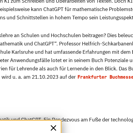
von KI zum Schreiben und Überarbeiten von Texten. Doch K
Beispielsweise kann ChatGPT für mathematische Problems
ins und Schnittstellen in hohem Tempo sein Leistungsspek
lehre an Schulen und Hochschulen beitragen? Dies beleu
thematik und ChatGPT“. Professor Helfrich-Schkarbanenko
le Karlsruhe und hat umfassende Erfahrungen mit dem Eins
er Anwendungsfälle lotet er in seinem Buch Potenziale 
ien für Lehrende als auch für Lernende in den Blick. Das
 wird u. a. am 21.10.2023 auf der
Frankfurter Buchmess
tik und ChatGPT. Ein Rendezvous am Fuße der technologisc