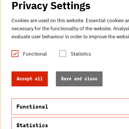
Privacy Settings
Cookies are used on this website. Essential cookies a
necessary for the functionality of the website. Analys
evaluate user behaviour in order to improve the websi
Functional
Statistics
Tel.: +49 (0)721 925-0
V
Fax: +49 (0)721 925-2000
H
info
@h-ka.de
Accept all
Save and close
H
Post Office 2440
76012 Karlsruhe
Functional
Statistics