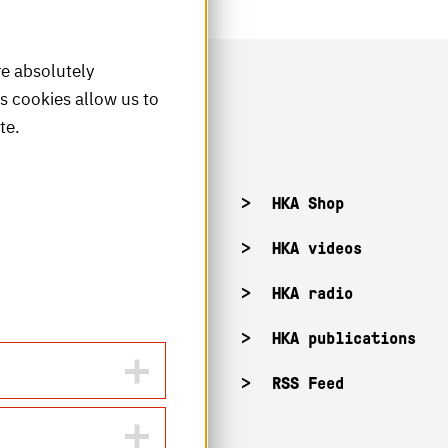
re absolutely
is cookies allow us to
te.
acancies
HKA Shop
KA campuses
HKA videos
KA web for staff
HKA radio
HKA publications
RSS Feed