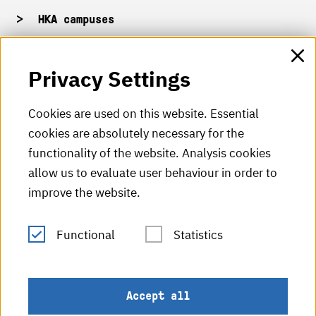
HKA campuses
HKA web for staff
Privacy Settings
HKA Shop
Cookies are used on this website. Essential
cookies are absolutely necessary for the
HKA videos
functionality of the website. Analysis cookies
HKA radio
allow us to evaluate user behaviour in order to
improve the website.
HKA publications
RSS Feed
Functional
Statistics
Imprint
Accept all