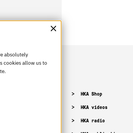
re absolutely
is cookies allow us to
te.
acancies
HKA Shop
KA campuses
HKA videos
KA web for staff
HKA radio