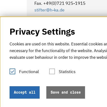
Fax. +49(0)721 925-1915
stifter@h-ka.de
Privacy Settings
Cookies are used on this website. Essential cookies a
necessary for the functionality of the website. Analys
evaluate user behaviour in order to improve the websi
Functional
Statistics
Tel.: +49 (0)721 925-0
V
Fax: +49 (0)721 925-2000
H
info
@h-ka.de
Accept all
Save and close
H
Post Office 2440