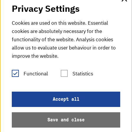
Privacy Settings
HKA Shop
Cookies are used on this website. Essential
cookies are absolutely necessary for the
HKA videos
functionality of the website. Analysis cookies
HKA radio
allow us to evaluate user behaviour in order to
improve the website.
HKA publications
RSS Feed
Functional
Statistics
Imprint
Accept all
Data protection
Save and close
Accessibility