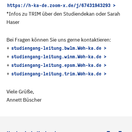
https://h-ka-de.zoom-x.de/j/67431943293
*Infos zu TRIM über den Studiendekan oder Sarah
Haser
Bei Fragen können Sie uns gerne kontaktieren:
+
studiengang-leitung.bwlm.W
@h-ka.de
+
studiengang-leitung.winm.W
@h-ka.de
+
studiengang-leitung.epsm.W
@h-ka.de
+
studiengang-leitung.trim.W
@h-ka.de
Viele Grüße,
Annett Büscher