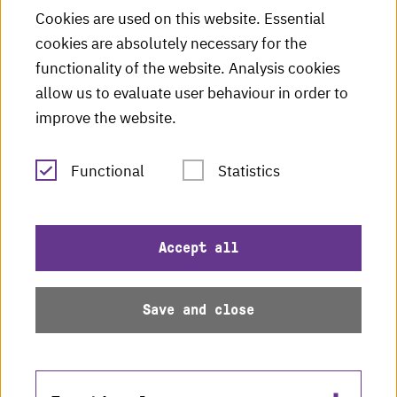
HKA Shop
Cookies are used on this website. Essential
cookies are absolutely necessary for the
HKA videos
functionality of the website. Analysis cookies
HKA radio
allow us to evaluate user behaviour in order to
improve the website.
HKA publications
RSS Feed
Functional
Statistics
Imprint
Accept all
Data protection
Save and close
Accessibility
Sitemap