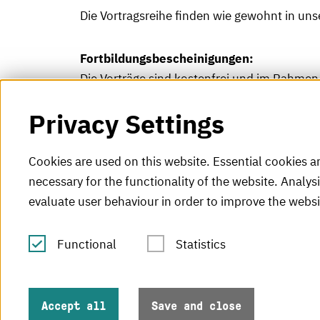
Die Vortragsreihe finden wie gewohnt in un
Fortbildungsbescheinigungen:
Die Vorträge sind kostenfrei und im Rahm
Bescheinigungen werden nur vor Ort ausgest
Privacy Settings
Cookies are used on this website. Essential cookies a
necessary for the functionality of the website. Analys
evaluate user behaviour in order to improve the websi
Functional
Statistics
Tel.: +49 (0)721 925-0
V
Fax: +49 (0)721 925-2000
H
info
@h-ka.de
Accept all
Save and close