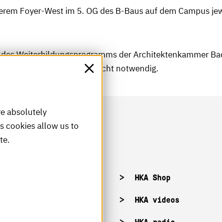
serem Foyer-West im 5. OG des B-Baus auf dem Campus jewe
en des Weiterbildungsprogramms der Architektenkammer 
ellt. Eine Anmeldung ist nicht notwendig.
re absolutely
is cookies allow us to
te.
acancies
HKA Shop
KA campuses
HKA videos