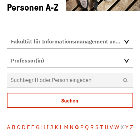
Personen A-Z
A
B
C
D
E
F
G
H
I
J
K
L
M
N
O
P
Q
R
S
T
U
V
W
X
Y
Z