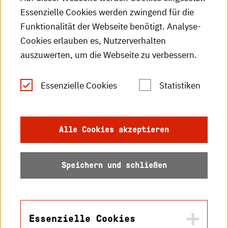
Essenzielle Cookies werden zwingend für die
HKA-Publikationen
Funktionalität der Webseite benötigt. Analyse-
RSS-Feed
Cookies erlauben es, Nutzerverhalten
auszuwerten, um die Webseite zu verbessern.
Leichte Sprache
Essenzielle Cookies
Statistiken
Gebärdensprache
Impressum
Alle Cookies akzeptieren
Datenschutz
Speichern und schließen
Barrierefreiheit
Sitemap
Essenzielle Cookies