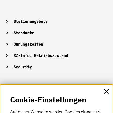
Stellenangebote
Standorte
Öffnungszeiten
RZ-Info: Betriebszustand
Security
HKA-Shop
Cookie-Einstellungen
HKA-Videos
HKA-Podcast
Auf dieser Webseite werden Cookies eingesetzt.