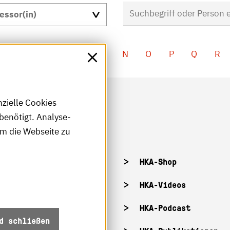
I
J
K
L
M
N
O
P
Q
R
nzielle Cookies
benötigt. Analyse-
um die Webseite zu
tellenangebote
HKA-Shop
tandorte
HKA-Videos
ffnungszeiten
HKA-Podcast
d schließen