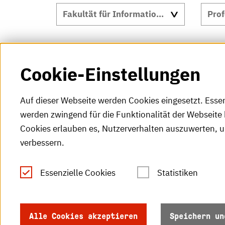
A
B
C
D
E
F
G
H
Cookie-Einstellungen
Auf dieser Webseite werden Cookies eingesetzt. Esse
werden zwingend für die Funktionalität der Webseite 
Cookies erlauben es, Nutzerverhalten auszuwerten, 
verbessern.
Tel.: +49 (0)721 925-0
S
Fax: +49 (0)721 925-2000
Essenzielle Cookies
Statistiken
S
info
@h-ka.de
Ö
Postfach 2440
Alle Cookies akzeptieren
Speichern un