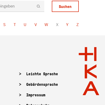
S
T
U
V
W
X
Y
Z
Leichte Sprache
Gebärdensprache
Impressum