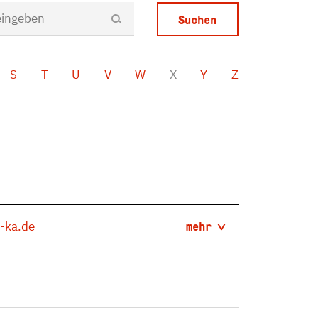
S
T
U
V
W
X
Y
Z
-ka.de
mehr