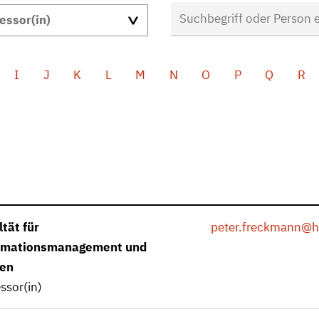
I
J
K
L
M
N
O
P
Q
R
tät für
peter.freckmann
@h
rmationsmanagement und
en
ssor(in)