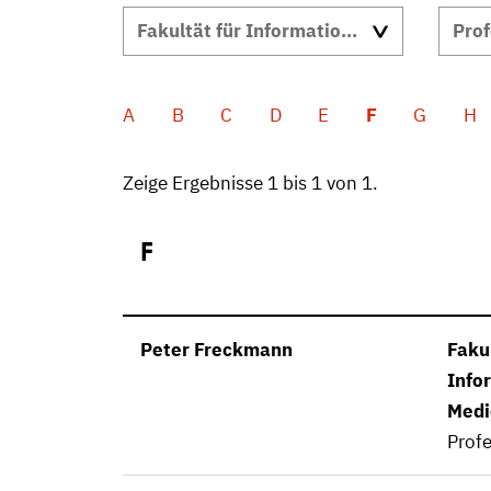
A
B
C
D
E
F
G
H
Zeige Ergebnisse 1 bis 1 von 1.
F
Peter Freckmann
Fakul
Info
Medi
Profe